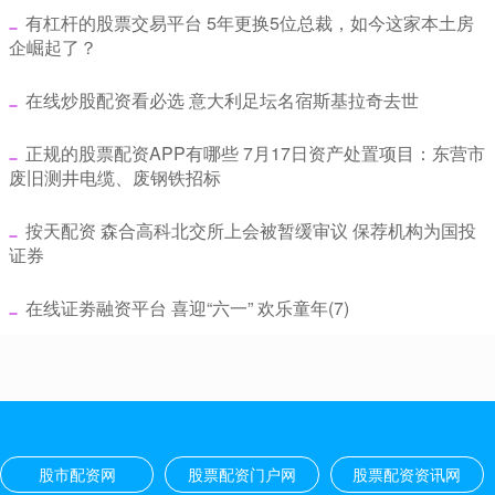
​有杠杆的股票交易平台 5年更换5位总裁，如今这家本土房
企崛起了？
​在线炒股配资看必选 意大利足坛名宿斯基拉奇去世
​正规的股票配资APP有哪些 7月17日资产处置项目：东营市
废旧测井电缆、废钢铁招标
​按天配资 森合高科北交所上会被暂缓审议 保荐机构为国投
证券
​在线证劵融资平台 喜迎“六一” 欢乐童年(7)
股市配资网
股票配资门户网
股票配资资讯网