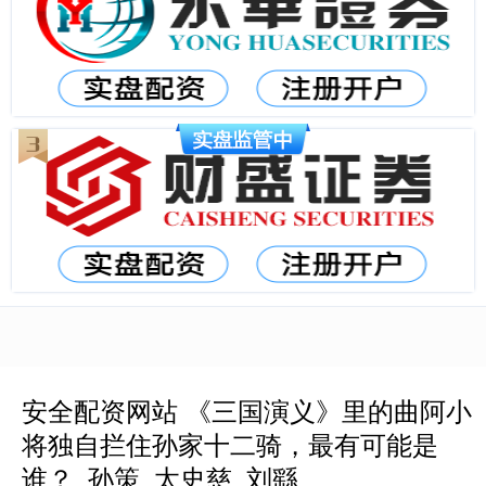
安全配资网站 《三国演义》里的曲阿小
将独自拦住孙家十二骑，最有可能是
谁？_孙策_太史慈_刘繇