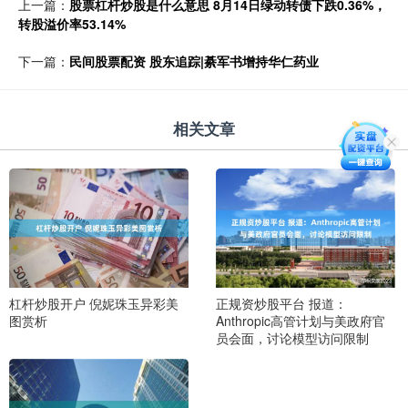
上一篇：
股票杠杆炒股是什么意思 8月14日绿动转债下跌0.36%，
转股溢价率53.14%
下一篇：
民间股票配资 股东追踪|綦军书增持华仁药业
相关文章
杠杆炒股开户 倪妮珠玉异彩美
正规资炒股平台 报道：
图赏析
Anthropic高管计划与美政府官
员会面，讨论模型访问限制