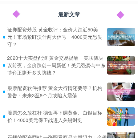
最新文章
证券配资炒股 黄金收评：金价大跌近50美
元！市场紧盯沃什两大信号，4000美元恐失
守？
2023十大实盘配资 黄金交易提醒：美联储决
议前夜，金价跌创一周新低！美元强势与中东
博弈正撕开多头防线？
股票配资软件推荐 黄金大行情还要等？机构
警告：未来3至6个月或陷入震荡
股票怎么放杠杆 德银再下调黄金、白银目标
价！4000美元保卫战进入关键时刻
正规的配资网站 一张图看商品支撑阻力：金银