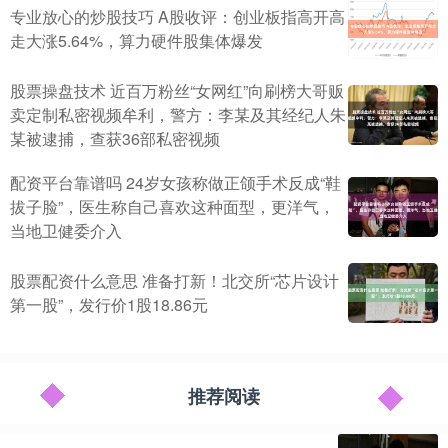
专业放心的炒股技巧 A股收评：创业板指高开高
走大涨5.64%，算力硬件股集体爆发
股票操盘技术 近百万粉丝“女网红”向刷榜大哥贩
卖定制私密视频牟利，警方：李某及其经纪人朱
某被逮捕，查获36部私密视频
配资平台靠谱吗 24岁女孩称做正颌手术反成“鞋
拔子脸”，医生称自己喜欢这种面型，更洋气，
当地卫健委介入
股票配资什么意思 准备打新！北交所“芯片设计
第一股”，发行价1股18.86元
推荐阅读