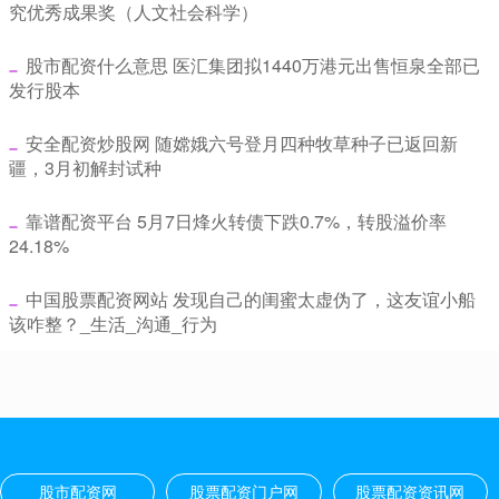
究优秀成果奖（人文社会科学）
​股市配资什么意思 医汇集团拟1440万港元出售恒泉全部已
发行股本
​安全配资炒股网 随嫦娥六号登月四种牧草种子已返回新
疆，3月初解封试种
​靠谱配资平台 5月7日烽火转债下跌0.7%，转股溢价率
24.18%
​中国股票配资网站 发现自己的闺蜜太虚伪了，这友谊小船
该咋整？_生活_沟通_行为
股市配资网
股票配资门户网
股票配资资讯网