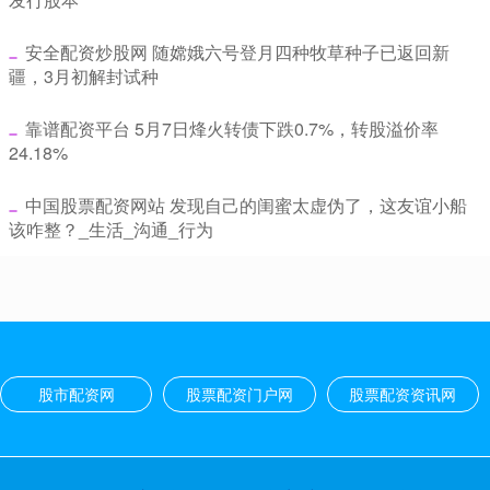
​安全配资炒股网 随嫦娥六号登月四种牧草种子已返回新
疆，3月初解封试种
​靠谱配资平台 5月7日烽火转债下跌0.7%，转股溢价率
24.18%
​中国股票配资网站 发现自己的闺蜜太虚伪了，这友谊小船
该咋整？_生活_沟通_行为
股市配资网
股票配资门户网
股票配资资讯网