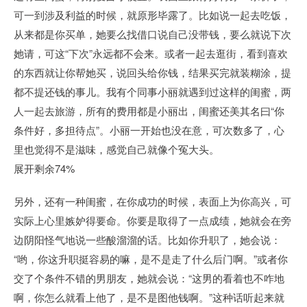
可一到涉及利益的时候，就原形毕露了。比如说一起去吃饭，
从来都是你买单，她要么找借口说自己没带钱，要么就说下次
她请，可这“下次”永远都不会来。或者一起去逛街，看到喜欢
的东西就让你帮她买，说回头给你钱，结果买完就装糊涂，提
都不提还钱的事儿。我有个同事小丽就遇到过这样的闺蜜，两
人一起去旅游，所有的费用都是小丽出，闺蜜还美其名曰“你
条件好，多担待点”。小丽一开始也没在意，可次数多了，心
里也觉得不是滋味，感觉自己就像个冤大头。
展开剩余74%
另外，还有一种闺蜜，在你成功的时候，表面上为你高兴，可
实际上心里嫉妒得要命。你要是取得了一点成绩，她就会在旁
边阴阳怪气地说一些酸溜溜的话。比如你升职了，她会说：
“哟，你这升职挺容易的嘛，是不是走了什么后门啊。”或者你
交了个条件不错的男朋友，她就会说：“这男的看着也不咋地
啊，你怎么就看上他了，是不是图他钱啊。”这种话听起来就