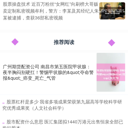
股票操盘技术 近百万粉丝“女网红”向刷榜大哥贩
卖定制私密视频牟利，警方：李某及其经纪人朱
某被逮捕，查获36部私密视频
推荐阅读
广州期货配资公司 南昌市第五医院甲状腺：
夜半胸闷别硬扛！警惕甲状腺的&quot;夺命警
报&quot;_癌变_死亡_气管
​股票杠杆是多少 我省多项成果荣获第九届高等学校科学研
究优秀成果奖（人文社会科学）
​股市配资什么意思 医汇集团拟1440万港元出售恒泉全部已
发行股本