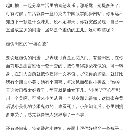
起吐槽、一起分享生活里的喜怒哀乐，那感觉，别提多美了。
可有时候，生活就像一盒巧克力中国股票配资网站，你永远不
知道下一颗是什么味儿。说不定哪天，你就突然发现，自己一
直当成宝贝的闺蜜，居然是个虚伪的主儿。这可咋整呢？
虚伪闺蜜的“千姿百态”
要说这虚伪的闺蜜，那表现可真是五花八门。有些闺蜜，在你
面前那是甜言蜜语一套一套的，把你夸得跟朵花似的。可一转
身，在别人面前就把你贬得一文不值，尽说你的坏话。就好比
我有个朋友小美，她有个闺蜜，每次见面都跟小美说：“你今
天这妆画得太好看了，简直就是仙女下凡。”小美听了心里那
叫一个美啊。可后来小美从另一个朋友那儿得知，这闺蜜在背
后说小美化的妆跟鬼似的，难看死了。小美知道后，心里别提
多难受了，感觉就像被人狠狠扇了一巴掌。
还有些闺蜜，特别爱占小便宜。表面上跟你好得穿一条裤子，