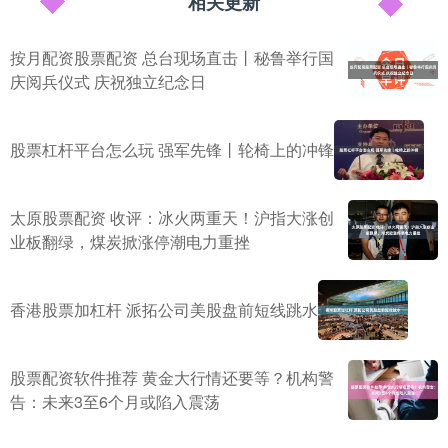
相关更新
按月配资股票配资 总台现场直击丨秘鲁举行国
庆阅兵仪式 庆祝独立纪念日
股票杠杆平台怎么玩 强军先锋丨轮椅上的冲锋
太原股票配资 收评：冰火两重天！沪指大涨创
业板翻绿，煤炭掀涨停潮电力重挫
香港股票加杠杆 派拓公司美股盘前短线跳水
股票配资软件推荐 黄金大行情还要等？机构警
告：未来3至6个月或陷入震荡