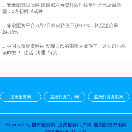
​安全配资炒股网 随嫦娥六号登月四种牧草种子已返回新
疆，3月初解封试种
​靠谱配资平台 5月7日烽火转债下跌0.7%，转股溢价率
24.18%
​中国股票配资网站 发现自己的闺蜜太虚伪了，这友谊小船
该咋整？_生活_沟通_行为
股市配资网
股票配资门户网
股票配资资讯网
Powered by
股市配资网_股票配资门户网_股票配资资讯网
RSS地图
HTML地图