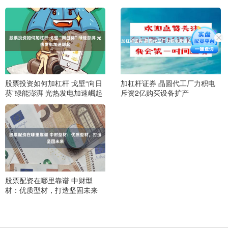
股票投资如何加杠杆 戈壁“向日
加杠杆证券 晶圆代工厂力积电
葵”绿能澎湃 光热发电加速崛起
斥资2亿购买设备扩产
股票配资在哪里靠谱 中财型
材：优质型材，打造坚固未来