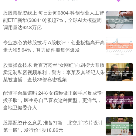
股股票配资线上 每日新闻0804-科创创业人工智
能ETF鹏华(588410)涨超7%，全球AI大模型周
调用量达62.8万亿
专业放心的炒股技巧 A股收评：创业板指高开高
走大涨5.64%，算力硬件股集体爆发
股票操盘技术 近百万粉丝“女网红”向刷榜大哥贩
卖定制私密视频牟利，警方：李某及其经纪人朱
某被逮捕，查获36部私密视频
配资平台靠谱吗 24岁女孩称做正颌手术反成“鞋
拔子脸”，医生称自己喜欢这种面型，更洋气，
当地卫健委介入
股票配资什么意思 准备打新！北交所“芯片设计
第一股”，发行价1股18.86元