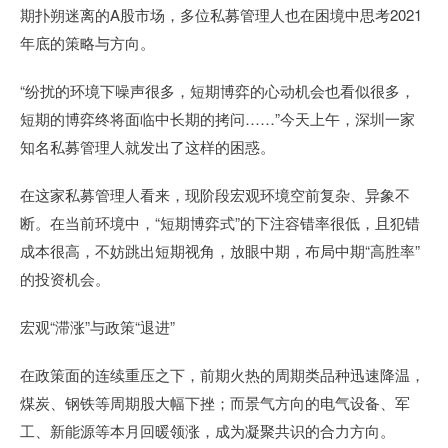
期扑朔迷离的A股市场，多位私募管理人也在困境中思考2021
年底的策略与方向。
“纷扰的环境下噪声很多，短期博弈的心动机会也看似很多，
短期的博弈终将面临中长期的拷问……”今天上午，深圳一家
知名私募管理人就发出了这样的困惑。
在这家私募管理人看来，现阶段宏观环境空前复杂、异象不
断。在当前环境中，“短期博弈式”的下注容错率很低，且犯错
成本很高，不妨跳出短期视角，放眼中期，布局中期“高胜率”
的投资机会。
宏观“滞涨”与政策“退进”
在政策面的连续重压之下，前期火热的周期类品种迅速降温，
煤炭、钢铁等周期股大幅下挫；而景气方向的电气设备、军
工、新能源等本月回暖领涨，成为凝聚共识的合力方向。