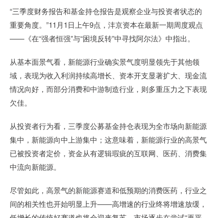
“三季度财务报告和基金持仓报告是观察企业与投资者状态的
重要角度。”11月1日上午9点，沣京资本在最新一期周度观点
——《在“强者恒强”与“困境反转”中寻找阿尔法》中指出。
从基本面景气看，新能源行业确实景气度明显领先于其他领
域，表现为收入利润持续高增长、资本开支显著扩大、现金流
情况向好，而部分消费和中游制造行业，则多重压力之下表现
欠佳。
从投资者行为看，三季度公募基金持仓表现为全市场向新能源
集中，新能源向中上游集中；这意味着，新能源行业的高景气
已被投资者定价，资金从有逻辑瑕疵的互联网、医药、消费集
中流向新能源。
尽管如此，高景气的新能源赛道和低预期的消费医药，行业之
间的相关性也开始明显上升——高增速的行业终将增速放缓，
低增长的传统好赛道也将会迎来复苏，市场逐步在尝试“再平