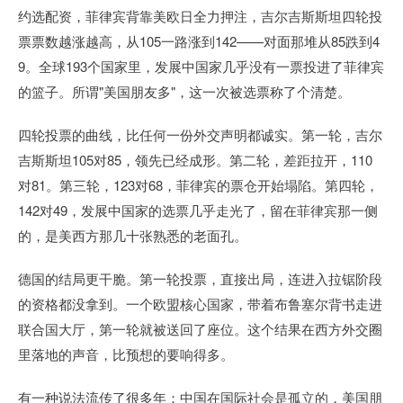
约选配资，菲律宾背靠美欧日全力押注，吉尔吉斯斯坦四轮投
票票数越涨越高，从105一路涨到142——对面那堆从85跌到4
9。全球193个国家里，发展中国家几乎没有一票投进了菲律宾
的篮子。所谓"美国朋友多"，这一次被选票称了个清楚。
四轮投票的曲线，比任何一份外交声明都诚实。第一轮，吉尔
吉斯斯坦105对85，领先已经成形。第二轮，差距拉开，110
对81。第三轮，123对68，菲律宾的票仓开始塌陷。第四轮，
142对49，发展中国家的选票几乎走光了，留在菲律宾那一侧
的，是美西方那几十张熟悉的老面孔。
德国的结局更干脆。第一轮投票，直接出局，连进入拉锯阶段
的资格都没拿到。一个欧盟核心国家，带着布鲁塞尔背书走进
联合国大厅，第一轮就被送回了座位。这个结果在西方外交圈
里落地的声音，比预想的要响得多。
有一种说法流传了很多年：中国在国际社会是孤立的，美国朋