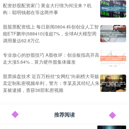
配资炒股配资家门 黄金大行情为何没来？机
构：聪明钱都在等这两件事
股股票配资线上 每日新闻0804-科创创业人工智
能ETF鹏华(588410)涨超7%，全球AI大模型周
调用量达62.8万亿
专业放心的炒股技巧 A股收评：创业板指高开高
走大涨5.64%，算力硬件股集体爆发
股票操盘技术 近百万粉丝“女网红”向刷榜大哥贩
卖定制私密视频牟利，警方：李某及其经纪人朱
某被逮捕，查获36部私密视频
推荐阅读